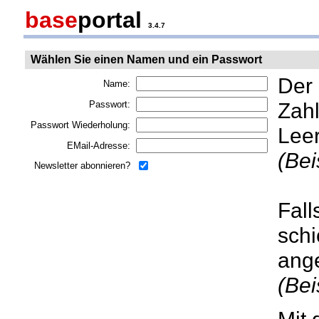
base
portal
3.4.7
Wählen Sie einen Namen und ein Passwort
Der
Name:
Zahl
Passwort:
Passwort Wiederholung:
Lee
EMail-Adresse:
(Bei
Newsletter abonnieren?
Fall
schi
ang
(Bei