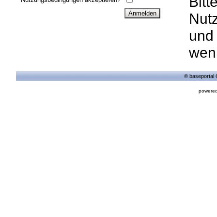
Bitt
Nut
und 
wenn
© baseportal 
powered